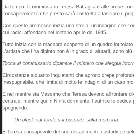
Da tempo il commissario Teresa Battaglia è alle prese co
consapevolezza che presto sarà costretta a lasciare il pro
Con queste premesse inizia una storia, un’indagine che coi
cui radici affondano nel lontano aprile del 1945.
Tutto inizia con la macabra scoperta di un quadro intitolato
L’artista che l’ha dipinto non è in grado di aiutarli, sono più
Tocca al commissario dipanare il mistero che aleggia intor
Circostanze alquanto inquietanti che aprono crepe profonde i
inespugnabile, che limita di molto le indagini di un caso mol
E nel mentre sia Massimo che Teresa devono affrontare diver
centrale, mentre qui in Ninfa dormiente, l’autrice le dedica 
spegnendo.
Un black out totale sul passato, sulla memoria.
E Teresa consapevole del suo decadimento custodisce gel