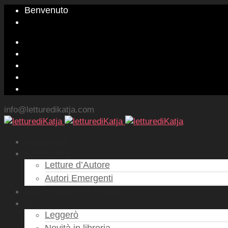
Benvenuto
info@letturedikatja.com
Homepage
Recensioni
Letture d’Autore
Autori Emergenti
Racconti brevi e estratti
Leggere
Leggerò