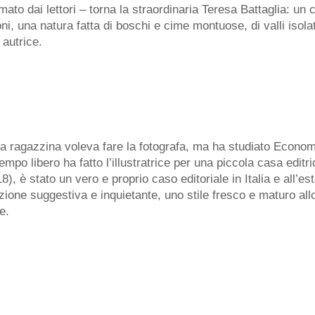
mato dai lettori – torna la straordinaria Teresa Battaglia: un 
 una natura fatta di boschi e cime montuose, di valli isolate 
 autrice.
Da ragazzina voleva fare la fotografa, ma ha studiato Econo
po libero ha fatto l’illustratrice per una piccola casa editric
8), è stato un vero e proprio caso editoriale in Italia e all’
azione suggestiva e inquietante, uno stile fresco e maturo 
e.