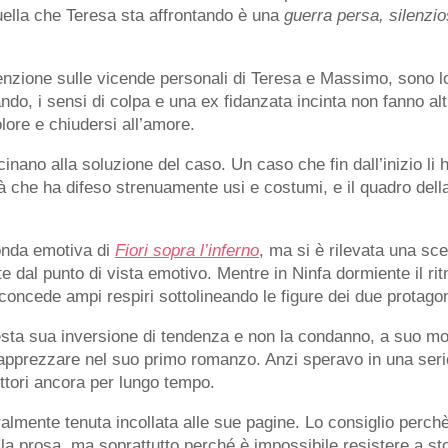
ella che Teresa sta affrontando è una
guerra persa, silenzio
tenzione sulle vicende personali di Teresa e Massimo, sono loro
o, i sensi di colpa e una ex fidanzata incinta non fanno altr
dolore e chiudersi all’amore.
nano alla soluzione del caso. Un caso che fin dall’inizio li h
tà che ha difeso strenuamente usi e costumi, e il quadro della 
onda emotiva di
Fiori sopra l’inferno
, ma si è rilevata una sce
 dal punto di vista emotivo. Mentre in Ninfa dormiente il ritm
concede ampi respiri sottolineando le figure dei due protago
esta sua inversione di tendenza e non la condanno, a suo mod
pprezzare nel suo primo romanzo. Anzi speravo in una serie 
ettori ancora per lungo tempo.
almente tenuta incollata alle sue pagine. Lo consiglio perchè
 la prosa, ma soprattutto perché è impossibile resistere a st