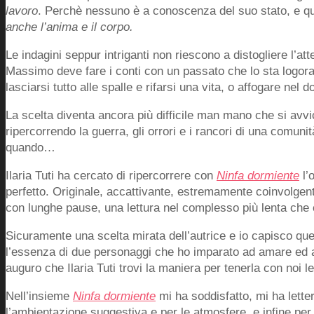
lavoro
. Perchè nessuno è a conoscenza del suo stato, e qu
anche l’anima e il corpo.
Le indagini seppur intriganti non riescono a distogliere l’at
Massimo deve fare i conti con un passato che lo sta logorand
lasciarsi tutto alle spalle e rifarsi una vita, o affogare nel 
La scelta diventa ancora più difficile man mano che si avvici
ripercorrendo la guerra, gli orrori e i rancori di una comuni
quando…
Ilaria Tuti ha cercato di ripercorrere con
Ninfa dormiente
l’
perfetto. Originale, accattivante, estremamente coinvolgente
con lunghe pause, una lettura nel complesso più lenta che 
Sicuramente una scelta mirata dell’autrice e io capisco qu
l’essenza di due personaggi che ho imparato ad amare ed a
auguro che Ilaria Tuti trovi la maniera per tenerla con noi l
Nell’insieme
Ninfa dormiente
mi ha soddisfatto, mi ha letter
l’ambientazione suggestiva e per le atmosfere, e infine per