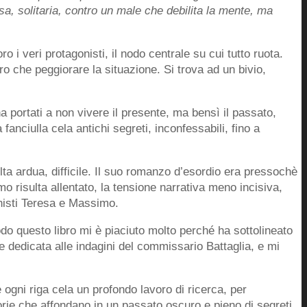
sa, solitaria, contro un male che debilita la mente, ma
 i veri protagonisti, il nodo centrale su cui tutto ruota.
o che peggiorare la situazione. Si trova ad un bivio,
a portati a non vivere il presente, ma bensì il passato,
fanciulla cela antichi segreti, inconfessabili, fino a
lta ardua, difficile. Il suo romanzo d’esordio era pressochè
o risulta allentato, la tensione narrativa meno incisiva,
nisti Teresa e Massimo.
o questo libro mi è piaciuto molto perché ha sottolineato
dedicata alle indagini del commissario Battaglia, e mi
 ogni riga cela un profondo lavoro di ricerca, per
orie che affondano in un passato oscuro e pieno di segreti.