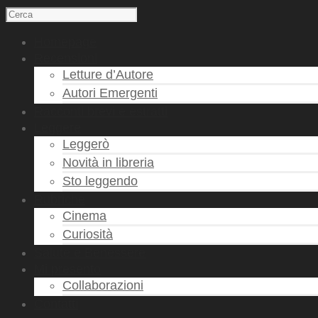
Homepage
Recensioni
Letture d’Autore
Autori Emergenti
Racconti brevi e estratti
Leggere
Leggerò
Novità in libreria
Sto leggendo
Rubriche
Cinema
Curiosità
Salute e Benessere
Mi presento
Collaborazioni
Contatti