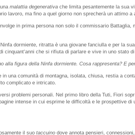
n una
malattia degenerativa
che limita pesantemente la sua vit
prio lavoro, ma fino a quel giorno non sprecherà un attimo a
nvolge in prima persona non solo il commissario Battaglia, 
 Ninfa dormiente, ritratta è una giovane fanciulla e per la su
 di cinquant’anni che si rifiuta di parlare e vive in uno stato d
no alla figura della Ninfa dormiente. Cosa rappresenta? E p
n una comunità di montagna, isolata, chiusa, restia a contatt
to complicato e intricato.
si problemi personali. Nel primo libro della Tuti, Fiori sopr
pagine intense in cui esprime le difficoltà e le prospettive d
osamente il suo
taccuino
dove annota pensieri, connessioni,