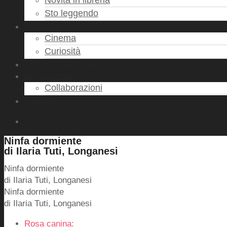
Novità in libreria
Sto leggendo
Rubriche
Cinema
Curiosità
Salute e Benessere
Mi presento
Collaborazioni
Contatti
Ninfa dormiente
di Ilaria Tuti, Longanesi
Ninfa dormiente
di Ilaria Tuti, Longanesi
Ninfa dormiente
di Ilaria Tuti, Longanesi
Rosa canina: