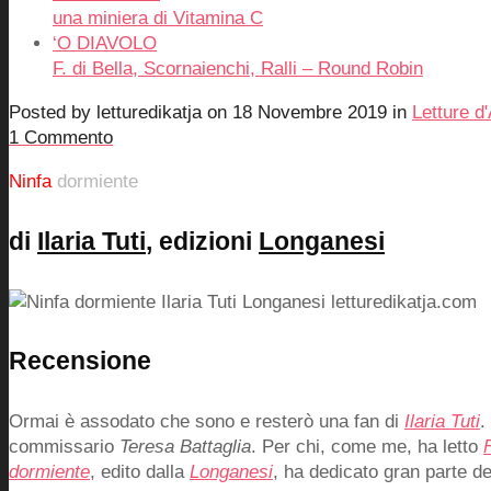
una miniera di Vitamina C
‘O DIAVOLO
F. di Bella, Scornaienchi, Ralli – Round Robin
Posted by
letturedikatja
on
18 Novembre 2019
in
Letture d
1 Commento
Ninfa
dormiente
di
Ilaria Tuti
, edizioni
Longanesi
Recensione
Ormai è assodato che sono e resterò una fan di
Ilaria Tuti
.
commissario
Teresa Battaglia
. Per chi, come me, ha letto
dormiente
, edito dalla
Longanesi
, ha dedicato gran parte del