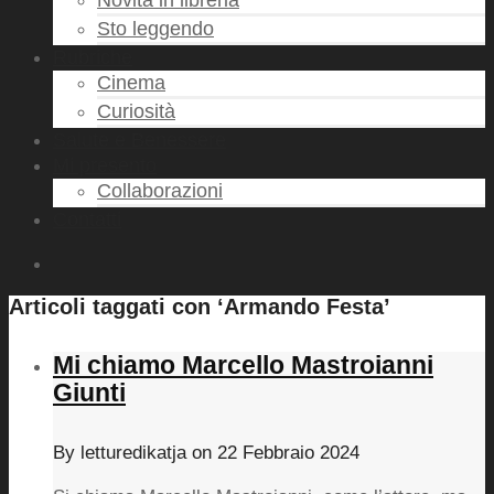
Novità in libreria
Sto leggendo
Rubriche
Cinema
Curiosità
Salute e Benessere
Mi presento
Collaborazioni
Contatti
Articoli taggati con ‘Armando Festa’
Mi chiamo Marcello Mastroianni
Giunti
By
letturedikatja
on
22 Febbraio 2024