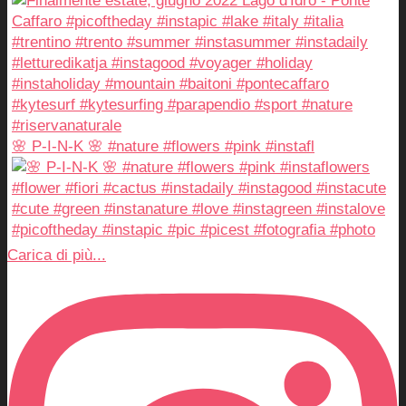
🌸 P-I-N-K 🌸 #nature #flowers #pink #instafl
Carica di più...