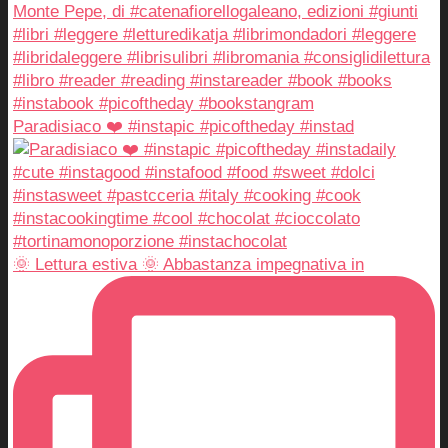
Paradisiaco ❤️ #instapic #picoftheday #instad
🌞 Lettura estiva 🌞 Abbastanza impegnativa in