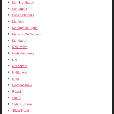
Libri Mondadori
Longanesi
Luce della notte
Mantova
Mariagrazia Pigna
Maurizio De Giovanni
Mondadori
Neri Pozza
Ninfa dormiente
NN
NN editore
NNEditore
Nord
Racconti brevi
Rizzoli
Salani
Salani Editore
Silvia Truzzi