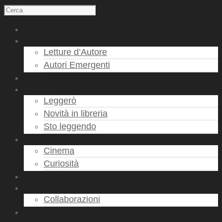
Homepage
Recensioni
Letture d’Autore
Autori Emergenti
Racconti brevi e estratti
Leggere
Leggerò
Novità in libreria
Sto leggendo
Rubriche
Cinema
Curiosità
Salute e Benessere
Mi presento
Collaborazioni
Contatti