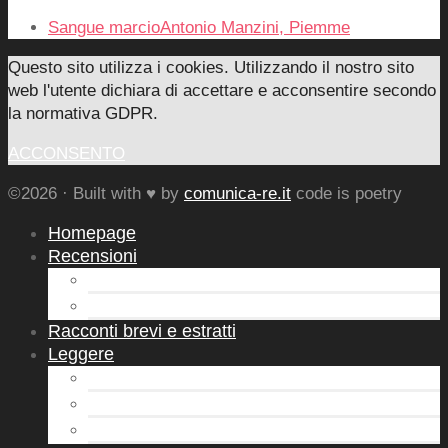
Sangue marcioAntonio Manzini, Piemme
Questo sito utilizza i cookies. Utilizzando il nostro sito
web l'utente dichiara di accettare e acconsentire secondo
la normativa GDPR.
ACCONSENTO
©2026 · Built with ♥ by
comunica-re.it
code is poetry
Homepage
Recensioni
Letture d’Autore
Autori Emergenti
Racconti brevi e estratti
Leggere
Leggerò
Novità in libreria
Sto leggendo