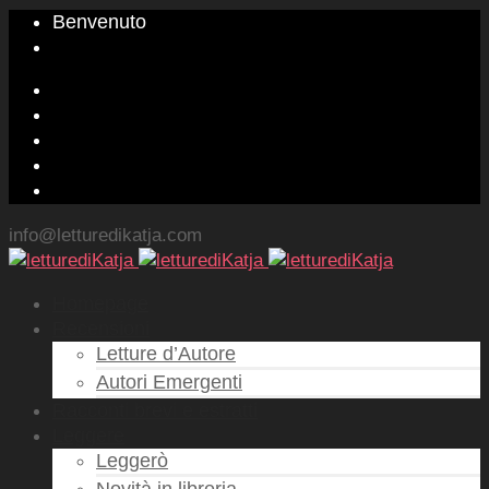
Benvenuto
info@letturedikatja.com
Homepage
Recensioni
Letture d’Autore
Autori Emergenti
Racconti brevi e estratti
Leggere
Leggerò