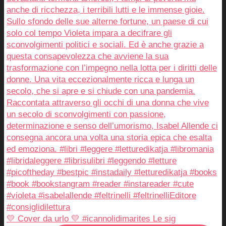
💛 Cover da urlo 💛 #icannolidimarites Le sig