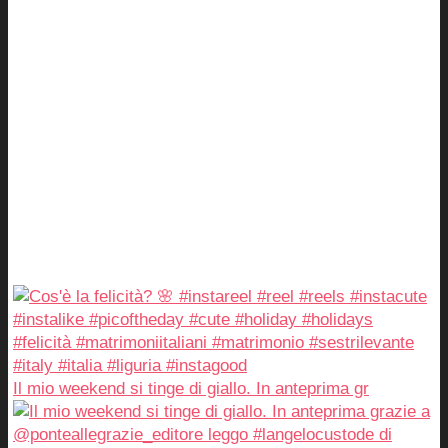
Il mio weekend si tinge di giallo. In anteprima gr