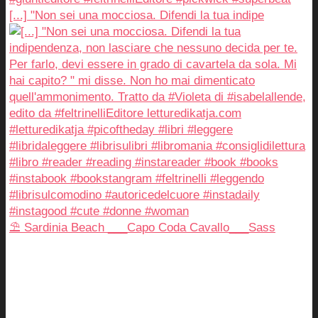
[...] "Non sei una mocciosa. Difendi la tua indipe
⛱️ Sardinia Beach ___Capo Coda Cavallo___Sass