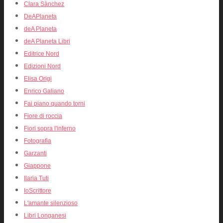
Clara Sànchez
DeAPlaneta
deA Planeta
deA Planeta Libri
Editrice Nord
Edizioni Nord
Elisa Origi
Enrico Galiano
Fai piano quando torni
Fiore di roccia
Fiori sopra l'inferno
Fotografia
Garzanti
Giappone
Ilaria Tuti
IoScrittore
L'amante silenzioso
Libri Longanesi