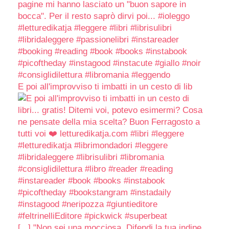
E poi all'improvviso ti imbatti in un cesto di lib
[...] "Non sei una mocciosa. Difendi la tua indipe