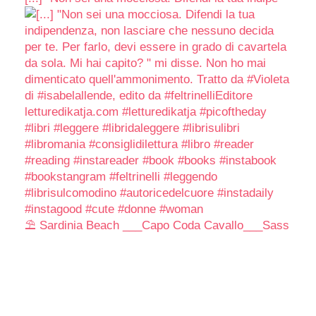
⛱️ Sardinia Beach ___Capo Coda Cavallo___Sass