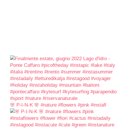
🌸 P-I-N-K 🌸 #nature #flowers #pink #instafl