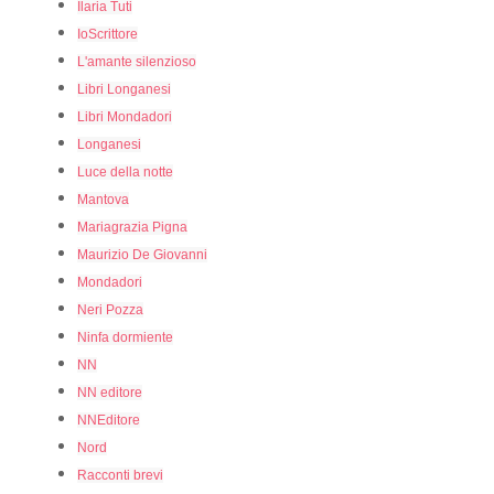
Ilaria Tuti
IoScrittore
L'amante silenzioso
Libri Longanesi
Libri Mondadori
Longanesi
Luce della notte
Mantova
Mariagrazia Pigna
Maurizio De Giovanni
Mondadori
Neri Pozza
Ninfa dormiente
NN
NN editore
NNEditore
Nord
Racconti brevi