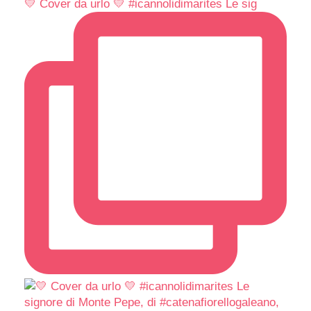
💛 Cover da urlo 💛 #icannolidimarites Le sig