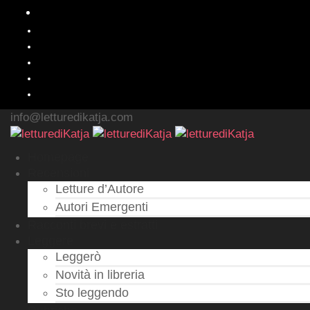
info@letturedikatja.com
Homepage
Recensioni
Letture d’Autore
Autori Emergenti
Racconti brevi e estratti
Leggere
Leggerò
Novità in libreria
Sto leggendo