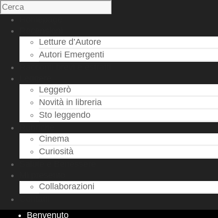
Homepage
Recensioni
Letture d’Autore
Autori Emergenti
Racconti brevi e estratti
Leggere
Leggerò
Novità in libreria
Sto leggendo
Rubriche
Cinema
Curiosità
Salute e Benessere
Mi presento
Collaborazioni
Contatti
Benvenuto