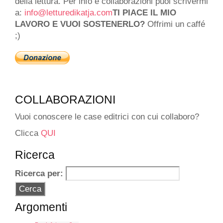
della lettura. Per info e collaborazioni puoi scrivermi
a:
info@letturedikatja.com
TI PIACE IL MIO
LAVORO E VUOI SOSTENERLO?
Offrimi un caffé
;)
COLLABORAZIONI
Vuoi conoscere le case editrici con cui collaboro?
Clicca
QUI
Ricerca
Ricerca per:
Argomenti