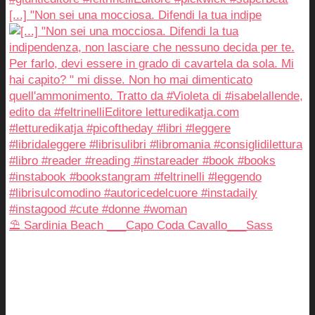
[...] "Non sei una mocciosa. Difendi la tua indipe
⛱️ Sardinia Beach ___Capo Coda Cavallo___Sass