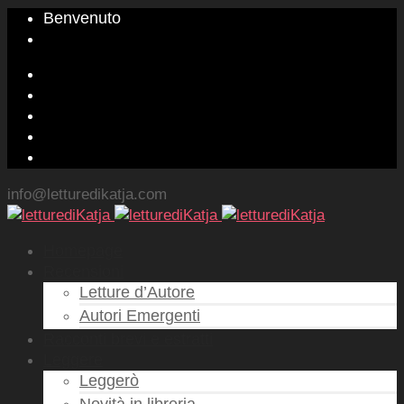
Benvenuto
info@letturedikatja.com
Homepage
Recensioni
Letture d’Autore
Autori Emergenti
Racconti brevi e estratti
Leggere
Leggerò