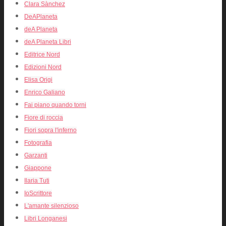
Clara Sànchez
DeAPlaneta
deA Planeta
deA Planeta Libri
Editrice Nord
Edizioni Nord
Elisa Origi
Enrico Galiano
Fai piano quando torni
Fiore di roccia
Fiori sopra l'inferno
Fotografia
Garzanti
Giappone
Ilaria Tuti
IoScrittore
L'amante silenzioso
Libri Longanesi