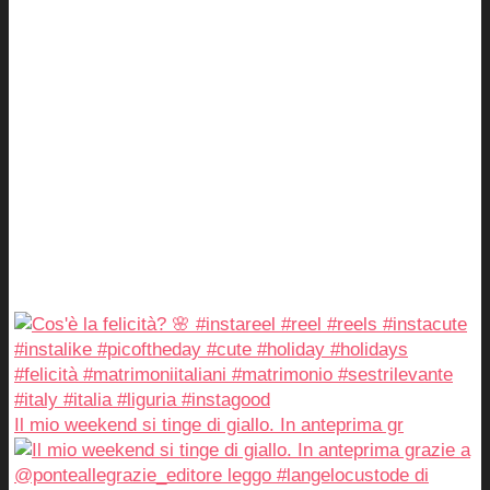
Il mio weekend si tinge di giallo. In anteprima gr