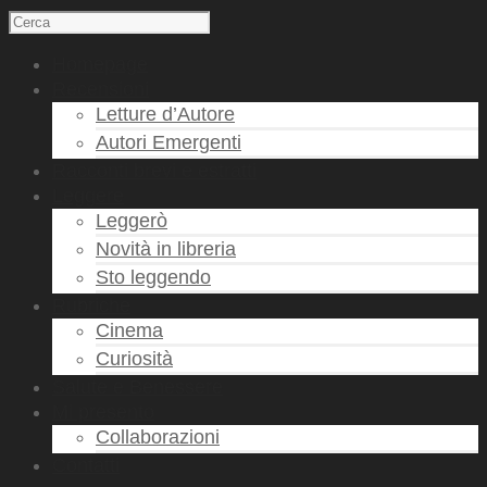
Homepage
Recensioni
Letture d’Autore
Autori Emergenti
Racconti brevi e estratti
Leggere
Leggerò
Novità in libreria
Sto leggendo
Rubriche
Cinema
Curiosità
Salute e Benessere
Mi presento
Collaborazioni
Contatti