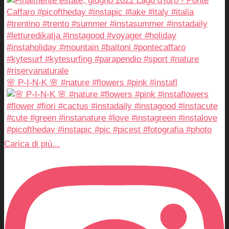
🌸 P-I-N-K 🌸 #nature #flowers #pink #instafl
Carica di più...