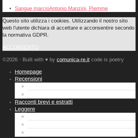
Sangue marcioAntonio Manzini, Piemme
Questo sito utilizza i cookies. Utilizzando il nostro sito
web l'utente dichiara di accettare e acconsentire secondo
la normativa GDPR.
ACCONSENTO
©2026 · Built with ♥ by
comunica-re.it
code is poetry
Homepage
Recensioni
Letture d’Autore
Autori Emergenti
Racconti brevi e estratti
Leggere
Leggerò
Novità in libreria
Sto leggendo