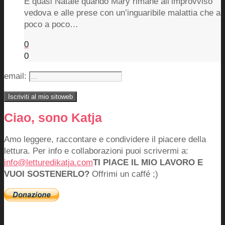
È quasi Natale quando Mary rimane all’improvviso
vedova e alle prese con un’inguaribile malattia che a
poco a poco…
0
0
email:
Ciao, sono Katja
Amo leggere, raccontare e condividere il piacere della
lettura. Per info e collaborazioni puoi scrivermi a:
info@letturedikatja.com
TI PIACE IL MIO LAVORO E
VUOI SOSTENERLO?
Offrimi un caffé ;)