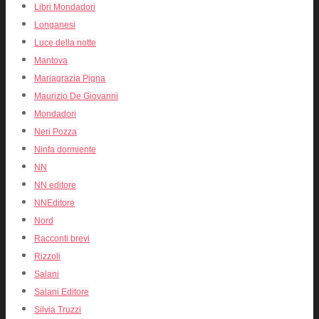
Libri Mondadori
Longanesi
Luce della notte
Mantova
Mariagrazia Pigna
Maurizio De Giovanni
Mondadori
Neri Pozza
Ninfa dormiente
NN
NN editore
NNEditore
Nord
Racconti brevi
Rizzoli
Salani
Salani Editore
Silvia Truzzi