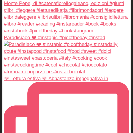
Paradisiaco ❤️ #instapic #picoftheday #instad
🌞 Lettura estiva 🌞 Abbastanza impegnativa in