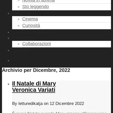
Novità in libreria
Sto leggendo
Rubriche
Cinema
Curiosità
Salute e Benessere
Mi presento
Collaborazioni
Contatti
Archivio per Dicembre, 2022
Il Natale di Mary
Veronica Variati
By
letturedikatja
on
12 Dicembre 2022