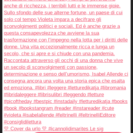
💛 Cover da urlo 💛 #icannolidimarites Le sig