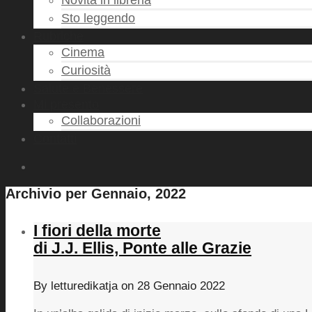
Novità in libreria
Sto leggendo
Rubriche
Cinema
Curiosità
Salute e Benessere
Mi presento
Collaborazioni
Contatti
Archivio per Gennaio, 2022
I fiori della morte
di J.J. Ellis, Ponte alle Grazie
By
letturedikatja
on
28 Gennaio 2022