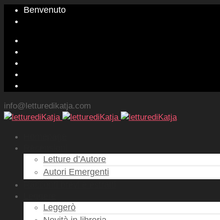
Benvenuto
info@letturedikatja.com
Homepage
Recensioni
Letture d’Autore
Autori Emergenti
Racconti brevi e estratti
Leggere
Leggerò