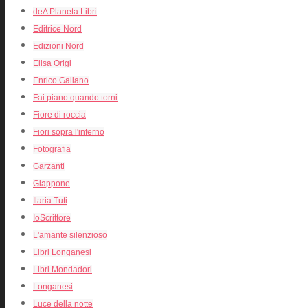
deA Planeta Libri
Editrice Nord
Edizioni Nord
Elisa Origi
Enrico Galiano
Fai piano quando torni
Fiore di roccia
Fiori sopra l'inferno
Fotografia
Garzanti
Giappone
Ilaria Tuti
IoScrittore
L'amante silenzioso
Libri Longanesi
Libri Mondadori
Longanesi
Luce della notte