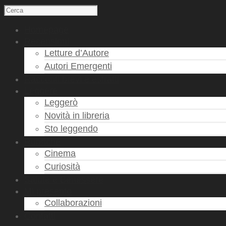
Homepage
Recensioni
Letture d’Autore
Autori Emergenti
Racconti brevi e estratti
Leggere
Leggerò
Novità in libreria
Sto leggendo
Rubriche
Cinema
Curiosità
Salute e Benessere
Mi presento
Collaborazioni
Contatti