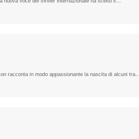
La nuova voce del thriller internazionale ha scelto il…
sson racconta in modo appassionante la nascita di alcuni tra