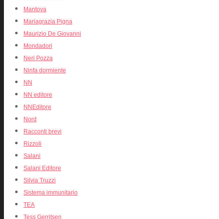
Mantova
Mariagrazia Pigna
Maurizio De Giovanni
Mondadori
Neri Pozza
Ninfa dormiente
NN
NN editore
NNEditore
Nord
Racconti brevi
Rizzoli
Salani
Salani Editore
Silvia Truzzi
Sistema immunitario
TEA
Tess Gerritsen