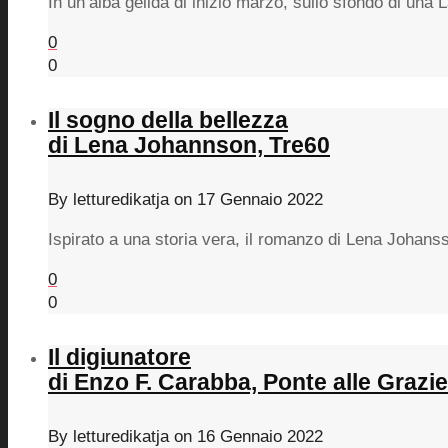
In un’alba gelida di inizio marzo, sullo sfondo di una 
0
0
Il sogno della bellezza
di Lena Johannson, Tre60
By
letturedikatja
on
17 Gennaio 2022
Ispirato a una storia vera, il romanzo di Lena Johan
0
0
Il digiunatore
di Enzo F. Carabba, Ponte alle Grazie
By
letturedikatja
on
16 Gennaio 2022