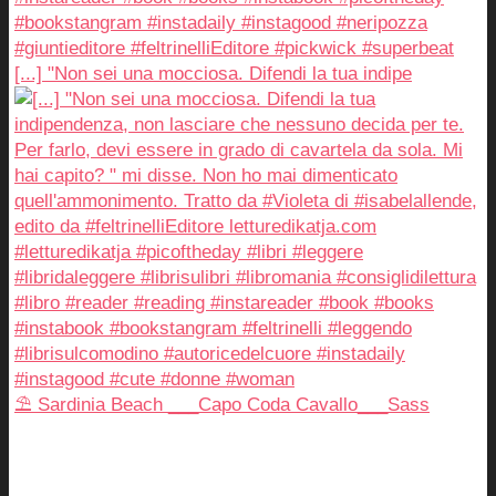
[...] "Non sei una mocciosa. Difendi la tua indipe
⛱️ Sardinia Beach ___Capo Coda Cavallo___Sass