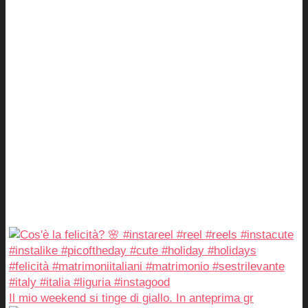
Il mio weekend si tinge di giallo. In anteprima gr