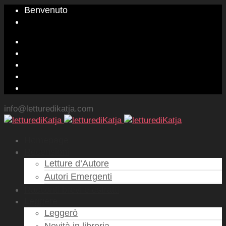
Benvenuto
info@letturedikatja.com
Homepage
Recensioni
Letture d’Autore
Autori Emergenti
Racconti brevi e estratti
Leggere
Leggerò