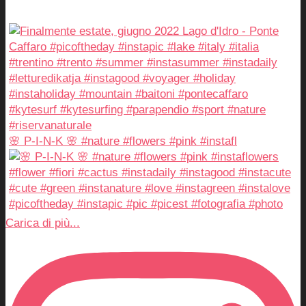
🌸 P-I-N-K 🌸 #nature #flowers #pink #instafl
Carica di più...