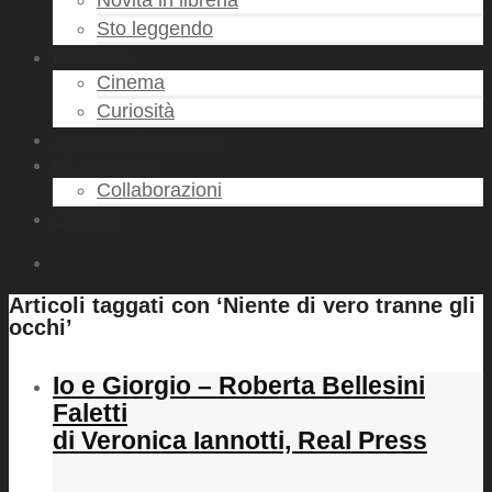
Novità in libreria
Sto leggendo
Rubriche
Cinema
Curiosità
Salute e Benessere
Mi presento
Collaborazioni
Contatti
Articoli taggati con ‘Niente di vero tranne gli
occhi’
Io e Giorgio – Roberta Bellesini
Faletti
di Veronica Iannotti, Real Press