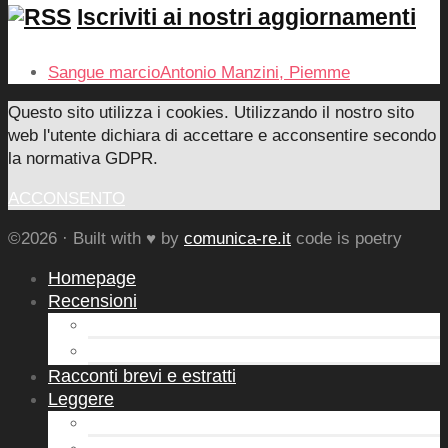
Iscriviti ai nostri aggiornamenti
Sangue marcioAntonio Manzini, Piemme
Questo sito utilizza i cookies. Utilizzando il nostro sito
web l'utente dichiara di accettare e acconsentire secondo
la normativa GDPR.
ACCONSENTO
©2026 · Built with ♥ by
comunica-re.it
code is poetry
Homepage
Recensioni
Letture d’Autore
Autori Emergenti
Racconti brevi e estratti
Leggere
Leggerò
Novità in libreria