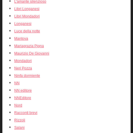
L'amante silenzioso
Libri Longanesi
Libri Mondadori
Longanesi
Luce della notte
Mantova
Mariagrazia Pigna
Maurizio De Giovanni
Mondadori
Neri Pozza
Ninfa dormiente
NN
NN editore
NNEditore
Nord
Racconti brevi
Rizzoli
Salani