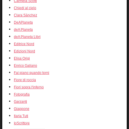
Carmela Scotti
Chiedi al cielo
Clara Sànchez
DeAPlaneta
deA Planeta
deA Planeta Libri
Editrice Nord
Edizioni Nord
Elisa Origi
Enrico Galiano
Fai piano quando torni
Fiore di roccia
Fiori sopra l'inferno
Fotografia
Garzanti
Giappone
Ilaria Tuti
IoScrittore