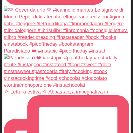
Paradisiaco ❤️ #instapic #picoftheday #instad
🌞 Lettura estiva 🌞 Abbastanza impegnativa in