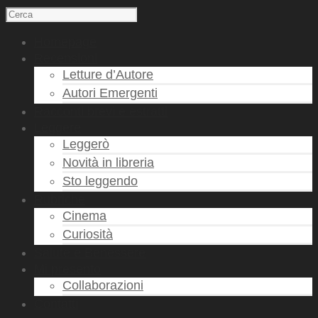
Homepage
Recensioni
Letture d’Autore
Autori Emergenti
Racconti brevi e estratti
Leggere
Leggerò
Novità in libreria
Sto leggendo
Rubriche
Cinema
Curiosità
Salute e Benessere
Mi presento
Collaborazioni
Contatti