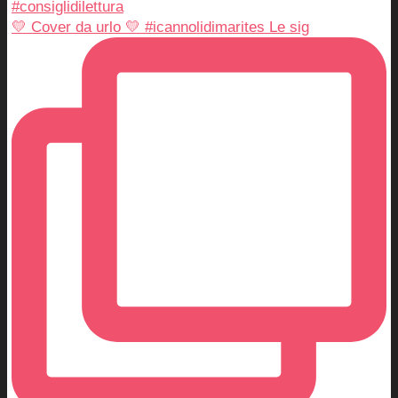
💛 Cover da urlo 💛 #icannolidimarites Le sig