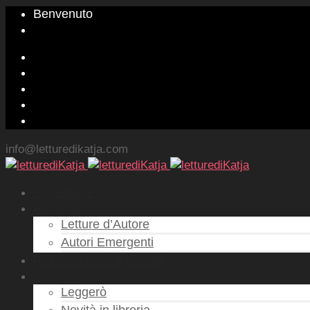
Benvenuto
info@letturedikatja.com
Homepage
Recensioni
Letture d’Autore
Autori Emergenti
Racconti brevi e estratti
Leggere
Leggerò