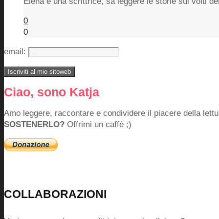
Elena è una scrittrice, sa leggere le storie sui volti
0
0
email:
Ciao, sono Katja
Amo leggere, raccontare e condividere il piacere della lettu
SOSTENERLO?
Offrimi un caffé ;)
COLLABORAZIONI