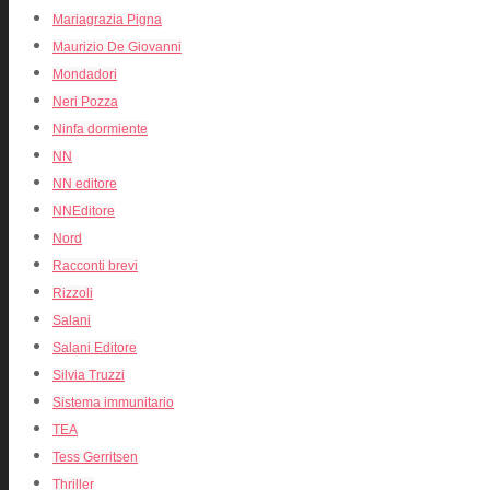
Mariagrazia Pigna
Maurizio De Giovanni
Mondadori
Neri Pozza
Ninfa dormiente
NN
NN editore
NNEditore
Nord
Racconti brevi
Rizzoli
Salani
Salani Editore
Silvia Truzzi
Sistema immunitario
TEA
Tess Gerritsen
Thriller