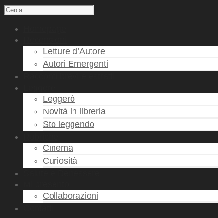
Homepage
Recensioni
Letture d’Autore
Autori Emergenti
Racconti brevi e estratti
Leggere
Leggerò
Novità in libreria
Sto leggendo
Rubriche
Cinema
Curiosità
Salute e Benessere
Mi presento
Collaborazioni
Contatti