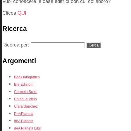
Vuoi conoscere le case editrici con cui collaboro?
Clicca
QUI
Ricerca
Ricerca per:
Argomenti
Book fotografico
Brè Edizioni
Carmela Scotti
Chiedi al cielo
Clara Sànchez
DeAPlaneta
deA Planeta
deA Planeta Libri