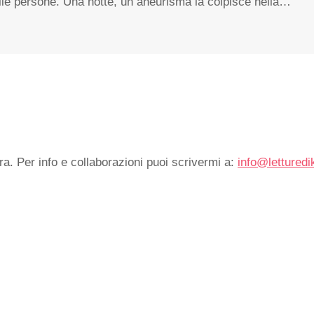
 delle persone. Una notte, un aneurisma la colpisce nella…
ra. Per info e collaborazioni puoi scrivermi a:
info@letturedi