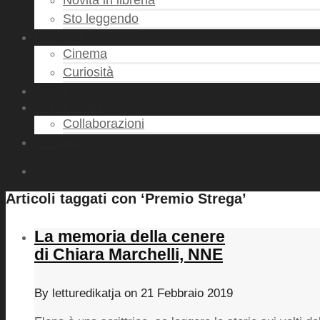
Novità in libreria
Sto leggendo
Rubriche
Cinema
Curiosità
Salute e Benessere
Mi presento
Collaborazioni
Contatti
Articoli taggati con ‘Premio Strega’
La memoria della cenere
di Chiara Marchelli, NNE
By
letturedikatja
on
21 Febbraio 2019