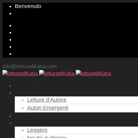
Benvenuto
info@letturedikatja.com
Homepage
Recensioni
Letture d’Autore
Autori Emergenti
Racconti brevi e estratti
Leggere
Leggerò