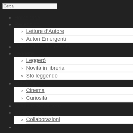
Homepage
Recensioni
Letture d’Autore
Autori Emergenti
Racconti brevi e estratti
Leggere
Leggerò
Novità in libreria
Sto leggendo
Rubriche
Cinema
Curiosità
Salute e Benessere
Mi presento
Collaborazioni
Contatti