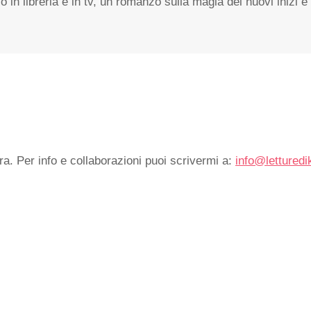
so in libreria e in tv, un romanzo sulla magia dei nuovi inizi 
ra. Per info e collaborazioni puoi scrivermi a:
info@letturedi