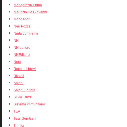
Mariagrazia Pigna
Maurizio De Giovanni
Mondadori
Neri Pozza
Ninfa dormiente
NN
NN editore
NNEditore
Nord
Racconti brevi
Rizzoli
Salani
Salani Editore
Silvia Truzzi
Sistema immunitario
TEA
Tess Gerritsen
Thriller