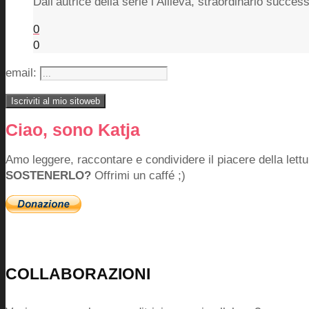
Dall’autrice della serie l’Allieva, straordinario succes
0
0
email:
Ciao, sono Katja
Amo leggere, raccontare e condividere il piacere della lettu
SOSTENERLO?
Offrimi un caffé ;)
COLLABORAZIONI