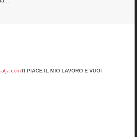
e la…
katja.com
TI PIACE IL MIO LAVORO E VUOI