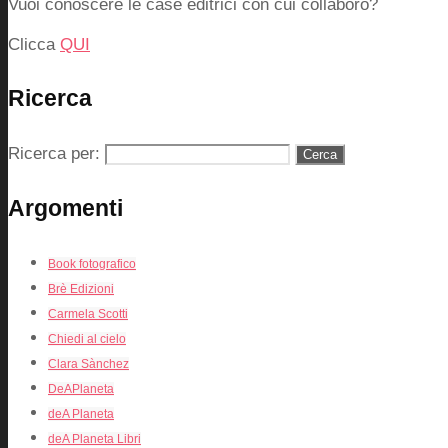
Vuoi conoscere le case editrici con cui collaboro?
Clicca
QUI
Ricerca
Ricerca per:
Argomenti
Book fotografico
Brè Edizioni
Carmela Scotti
Chiedi al cielo
Clara Sànchez
DeAPlaneta
deA Planeta
deA Planeta Libri