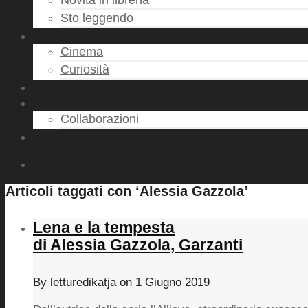
Novità in libreria
Sto leggendo
Rubriche
Cinema
Curiosità
Salute e Benessere
Mi presento
Collaborazioni
Contatti
Articoli taggati con ‘Alessia Gazzola’
Lena e la tempesta
di Alessia Gazzola, Garzanti
By
letturedikatja
on
1 Giugno 2019