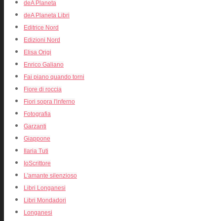
deA Planeta
deA Planeta Libri
Editrice Nord
Edizioni Nord
Elisa Origi
Enrico Galiano
Fai piano quando torni
Fiore di roccia
Fiori sopra l'inferno
Fotografia
Garzanti
Giappone
Ilaria Tuti
IoScrittore
L'amante silenzioso
Libri Longanesi
Libri Mondadori
Longanesi