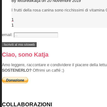
By
letturedikatja
on
20 Novembre 2019
I frutti della rosa canina sono ricchissimi di vitamina C
1
1
email:
Ciao, sono Katja
Amo leggere, raccontare e condividere il piacere della lettu
SOSTENERLO?
Offrimi un caffé ;)
COLLABORAZIONI