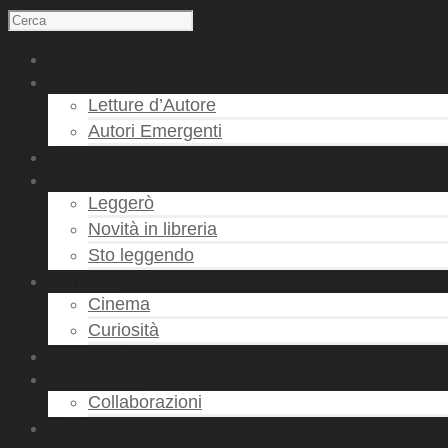
Homepage
Recensioni
Letture d’Autore
Autori Emergenti
Racconti brevi e estratti
Leggere
Leggerò
Novità in libreria
Sto leggendo
Rubriche
Cinema
Curiosità
Salute e Benessere
Mi presento
Collaborazioni
Contatti