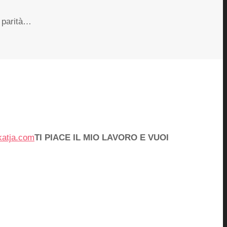
A parità…
katja.com
TI PIACE IL MIO LAVORO E VUOI