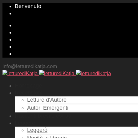
Benvenuto
info@letturedikatja.com
Homepage
Recensioni
Letture d’Autore
Autori Emergenti
Racconti brevi e estratti
Leggere
Leggerò