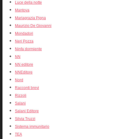
Luce della notte
Mantova
Mariagrazia Pigna
Maurizio De Giovanni
Mondadori
Neri Pozza
Ninfa dormiente
NN
NN editore
NNEditore
Nord
Racconti brevi
Rizzoli
Salani
Salani Editore
Silvia Truzzi
Sistema immunitario
TEA