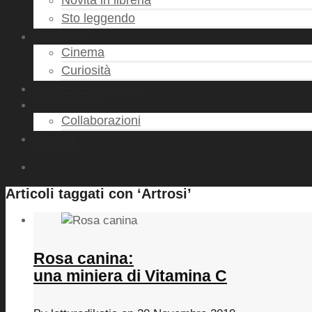
Novità in libreria
Sto leggendo
Rubriche
Cinema
Curiosità
Salute e Benessere
Mi presento
Collaborazioni
Contatti
Articoli taggati con ‘Artrosi’
Rosa canina:
una miniera di Vitamina C