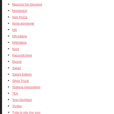
Maurizio De Giovanni
Mondadori
Neri Pozza
Ninfa dormiente
NN
NN editore
NNEditore
Nord
Racconti brevi
Rizzoli
Salani
Salani Editore
Silvia Truzzi
Sistema immunitario
TEA
Tess Gerritsen
Thriller
Tutta la vita che vuoi