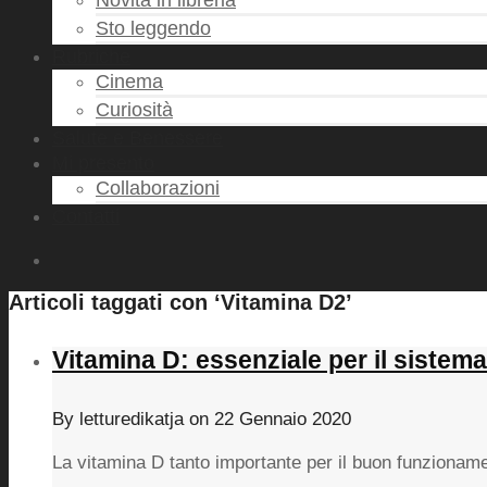
Novità in libreria
Sto leggendo
Rubriche
Cinema
Curiosità
Salute e Benessere
Mi presento
Collaborazioni
Contatti
Articoli taggati con ‘Vitamina D2’
Vitamina D: essenziale per il siste
By
letturedikatja
on
22 Gennaio 2020
La vitamina D tanto importante per il buon funzionam