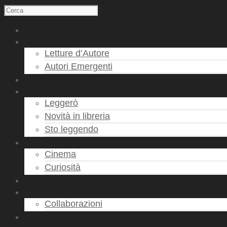
Homepage
Recensioni
Letture d’Autore
Autori Emergenti
Racconti brevi e estratti
Leggere
Leggerò
Novità in libreria
Sto leggendo
Rubriche
Cinema
Curiosità
Salute e Benessere
Mi presento
Collaborazioni
Contatti