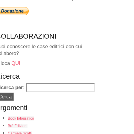
COLLABORAZIONI
uoi conoscere le case editrici con cui
ollaboro?
licca
QUI
icerca
icerca per:
rgomenti
Book fotografico
Brè Edizioni
Carmela Scotti