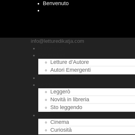
Benvenuto
info@letturedikatja.com
Homepage
Recensioni
Letture d’Autore
Autori Emergenti
Racconti brevi e estratti
Leggere
Leggerò
Novità in libreria
Sto leggendo
Rubriche
Cinema
Curiosità