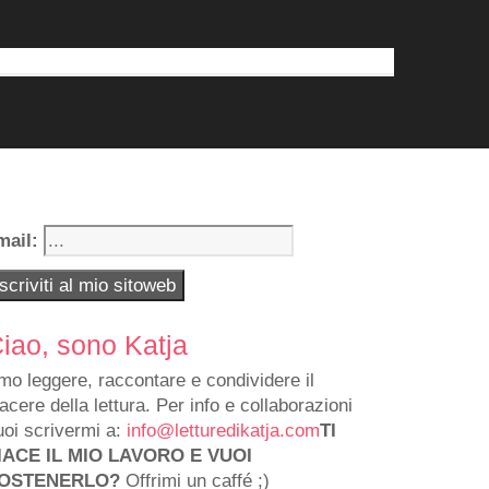
mail:
iao, sono Katja
mo leggere, raccontare e condividere il
iacere della lettura. Per info e collaborazioni
uoi scrivermi a:
info@letturedikatja.com
TI
IACE IL MIO LAVORO E VUOI
OSTENERLO?
Offrimi un caffé ;)