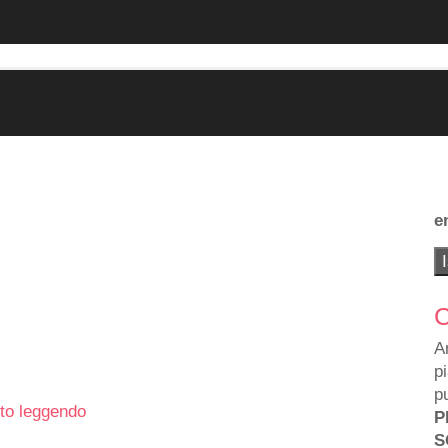
e
C
A
p
p
to leggendo
P
S