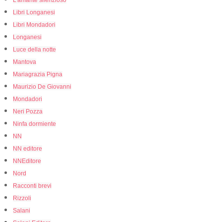
L'amante silenzioso
Libri Longanesi
Libri Mondadori
Longanesi
Luce della notte
Mantova
Mariagrazia Pigna
Maurizio De Giovanni
Mondadori
Neri Pozza
Ninfa dormiente
NN
NN editore
NNEditore
Nord
Racconti brevi
Rizzoli
Salani