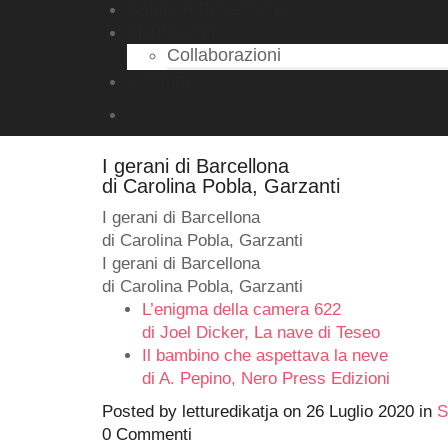
Salute e Benessere
Mi presento
Collaborazioni
Contatti
I gerani di Barcellona
di Carolina Pobla, Garzanti
I gerani di Barcellona
di Carolina Pobla, Garzanti
I gerani di Barcellona
di Carolina Pobla, Garzanti
L’enigma della camera 622
di Joel Dicker, La nave di Teseo
Il bambino che aspettava la neve
di A. Pepino, Nero Press Edizioni
Posted by
letturedikatja
on
26 Luglio 2020
in
S
0 Commenti