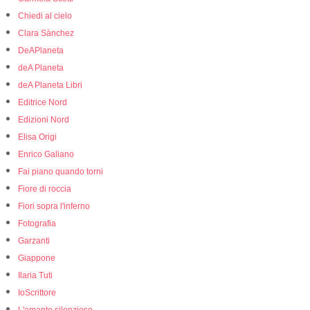
Chiedi al cielo
Clara Sànchez
DeAPlaneta
deA Planeta
deA Planeta Libri
Editrice Nord
Edizioni Nord
Elisa Origi
Enrico Galiano
Fai piano quando torni
Fiore di roccia
Fiori sopra l'inferno
Fotografia
Garzanti
Giappone
Ilaria Tuti
IoScrittore