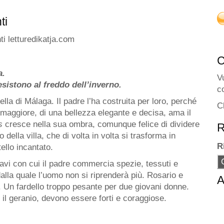
ti
a.
V
sistono al freddo dell’inverno.
c
bella di Málaga. Il padre l’ha costruita per loro, perché
C
a maggiore, di una bellezza elegante e decisa, ama il
s
cresce nella sua ombra, comunque felice di dividere
R
o della villa, che di volta in volta si trasforma in
R
tello incantato.
e navi con cui il padre commercia spezie, tessuti e
alla quale l’uomo non si riprenderà più. Rosario e
A
. Un fardello troppo pesante per due giovani donne.
 il geranio, devono essere forti e coraggiose.