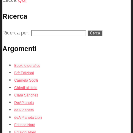
Clicca
QUI
Ricerca
Ricerca per:
Argomenti
Book fotografico
Brè Edizioni
Carmela Scotti
Chiedi al cielo
Clara Sànchez
DeAPlaneta
deA Planeta
deA Planeta Libri
Editrice Nord
Edizioni Nord