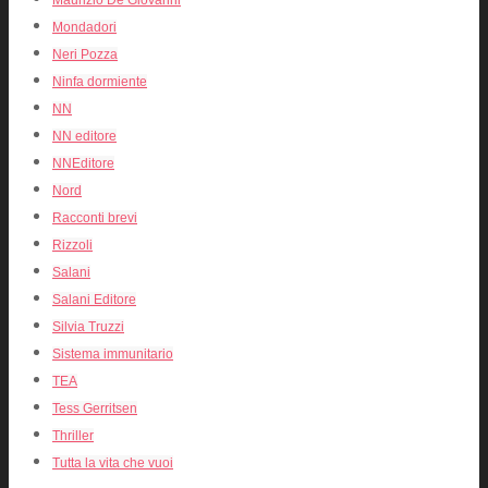
Mondadori
Neri Pozza
Ninfa dormiente
NN
NN editore
NNEditore
Nord
Racconti brevi
Rizzoli
Salani
Salani Editore
Silvia Truzzi
Sistema immunitario
TEA
Tess Gerritsen
Thriller
Tutta la vita che vuoi