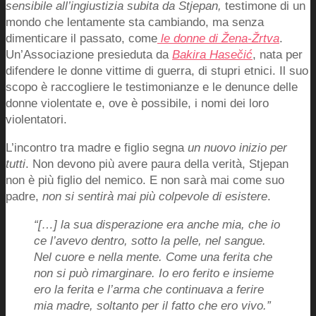
sensibile all’ingiustizia subita da Stjepan,
testimone di un
mondo che lentamente sta cambiando, ma senza
dimenticare il passato, come
le donne di Žena-Žrtva
.
Un’Associazione presieduta da
Bakira Hasečić
, nata per
difendere le donne vittime di guerra, di stupri etnici. Il suo
scopo è raccogliere le testimonianze e le denunce delle
donne violentate e, ove è possibile, i nomi dei loro
violentatori.
L’incontro tra madre e figlio segna
un nuovo inizio per
tutti
. Non devono più avere paura della verità, Stjepan
non è più figlio del nemico. E non sarà mai come suo
padre,
non si sentirà mai più colpevole di esistere
.
“[…] la sua disperazione era anche mia, che io
ce l’avevo dentro, sotto la pelle, nel sangue.
Nel cuore e nella mente. Come una ferita che
non si può rimarginare. Io ero ferito e insieme
ero la ferita e l’arma che continuava a ferire
mia madre, soltanto per il fatto che ero vivo.”