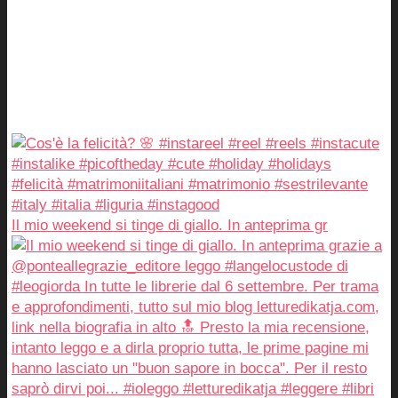
Il mio weekend si tinge di giallo. In anteprima gr