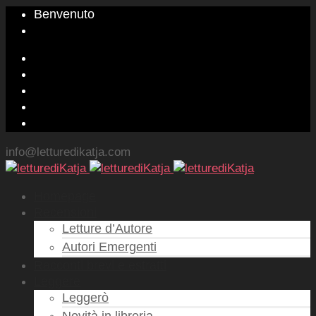
Benvenuto
info@letturedikatja.com
Homepage
Recensioni
Letture d’Autore
Autori Emergenti
Racconti brevi e estratti
Leggere
Leggerò