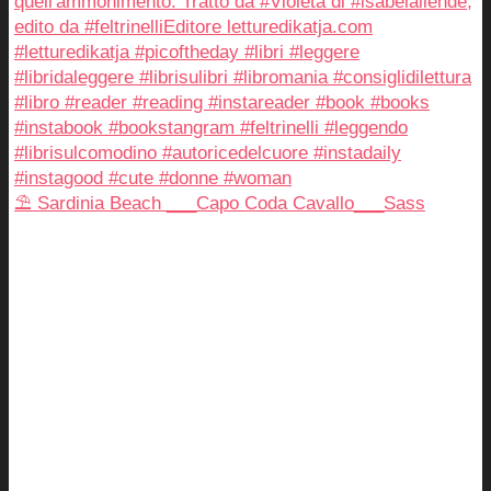
⛱️ Sardinia Beach ___Capo Coda Cavallo___Sass