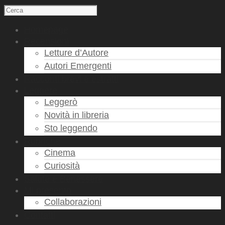
Homepage
Recensioni
Letture d’Autore
Autori Emergenti
Racconti brevi e estratti
Leggere
Leggerò
Novità in libreria
Sto leggendo
Rubriche
Cinema
Curiosità
Salute e Benessere
Mi presento
Collaborazioni
Contatti