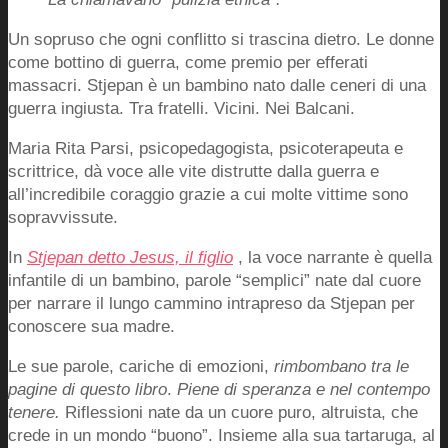
Un sopruso che ogni conflitto si trascina dietro. Le donne
come bottino di guerra, come premio per efferati
massacri. Stjepan è un bambino nato dalle ceneri di una
guerra ingiusta. Tra fratelli. Vicini. Nei Balcani.
Maria Rita Parsi, psicopedagogista, psicoterapeuta e
scrittrice, dà voce alle vite distrutte dalla guerra e
all’incredibile coraggio grazie a cui molte vittime sono
sopravvissute.
In
Stjepan detto Jesus, il figlio
, la voce narrante è quella
infantile di un bambino, parole “semplici” nate dal cuore
per narrare il lungo cammino intrapreso da Stjepan per
conoscere sua madre.
Le sue parole, cariche di emozioni,
rimbombano tra le
pagine di questo libro
.
Piene di speranza e nel contempo
tenere.
Riflessioni nate da un cuore puro, altruista, che
crede in un mondo “buono”. Insieme alla sua tartaruga, al