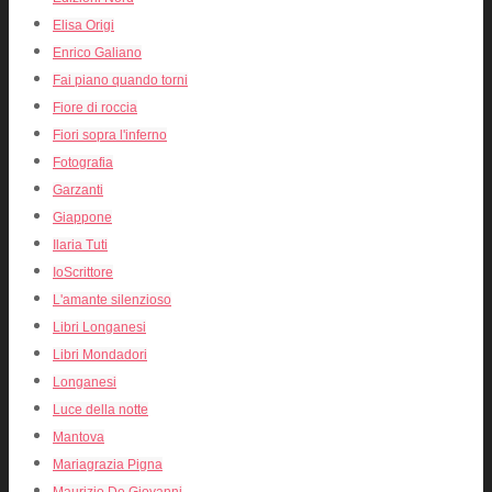
Elisa Origi
Enrico Galiano
Fai piano quando torni
Fiore di roccia
Fiori sopra l'inferno
Fotografia
Garzanti
Giappone
Ilaria Tuti
IoScrittore
L'amante silenzioso
Libri Longanesi
Libri Mondadori
Longanesi
Luce della notte
Mantova
Mariagrazia Pigna
Maurizio De Giovanni