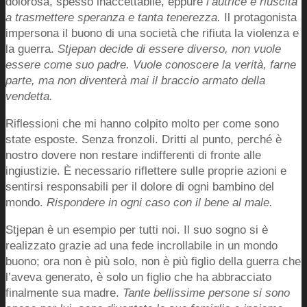
dolorosa, spesso inaccettabile, eppure
l’autrice è riuscita
a trasmettere speranza e tanta tenerezza.
Il protagonista
impersona il buono di una società che rifiuta la violenza e
la guerra.
Stjepan decide di essere diverso, non vuole
essere come suo padre. Vuole conoscere la verità, farne
parte, ma non diventerà mai il braccio armato della
vendetta.
Riflessioni che mi hanno colpito molto per come sono
state esposte. Senza fronzoli. Dritti al punto, perché è
nostro dovere non restare indifferenti di fronte alle
ingiustizie. È necessario riflettere sulle proprie azioni e
sentirsi responsabili per il dolore di ogni bambino del
mondo.
Rispondere in ogni caso con il bene al male.
Stjepan è un esempio per tutti noi. Il suo sogno si è
realizzato grazie ad una fede incrollabile in un mondo
buono; ora non è più solo, non è più figlio della guerra che
l’aveva generato, è solo un figlio che ha abbracciato
finalmente sua madre.
Tante bellissime persone si sono