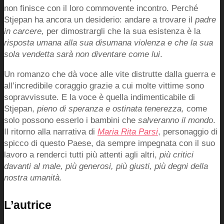
non finisce con il loro commovente incontro. Perché
Stjepan ha ancora un desiderio: andare a trovare il
padre
in carcere,
per dimostrargli che la sua esistenza è la
risposta umana alla sua disumana violenza e che la sua
sola vendetta sarà non diventare come lui
.
Un romanzo che dà voce alle vite distrutte dalla guerra e
all’incredibile coraggio grazie a cui molte vittime sono
sopravvissute. E la voce è quella indimenticabile di
Stjepan,
pieno di speranza e ostinata tenerezza,
come
solo possono esserlo i bambini che
salveranno il mondo
.
Il ritorno alla narrativa di
Maria Rita Parsi
, personaggio di
spicco di questo Paese, da sempre impegnata con il suo
lavoro a renderci tutti più attenti agli altri,
più critici
davanti al male, più generosi, più giusti, più degni della
nostra umanità.
L’autrice