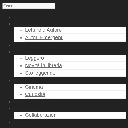
Homepage
Recensioni
Letture d’Autore
Autori Emergenti
Racconti brevi e estratti
Leggere
Leggerò
Novità in libreria
Sto leggendo
Rubriche
Cinema
Curiosità
Salute e Benessere
Mi presento
Collaborazioni
Contatti