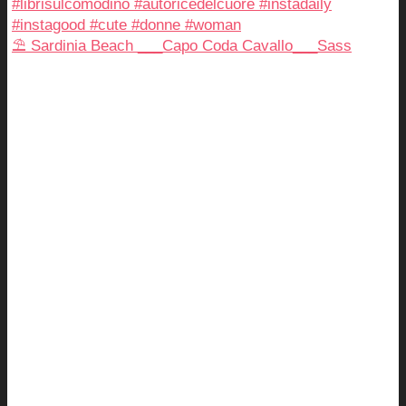
⛱️ Sardinia Beach ___Capo Coda Cavallo___Sass