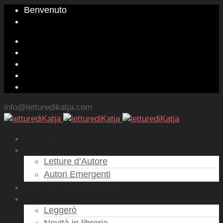
Benvenuto
info@letturedikatja.com
Homepage
Recensioni
Letture d’Autore
Autori Emergenti
Racconti brevi e estratti
Leggere
Leggerò