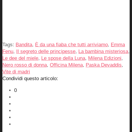
Tags:
Bandita
,
È da una fiaba che tutti arriviamo
,
Emma
Fenu
,
Il segreto delle principesse
,
La bambina misteriosa
,
Le dee del miele
,
Le spose della Luna
,
Milena Edizioni
,
Nero rosso di donna
,
Officina Milena
,
Paska Devaddis
,
Vite di madri
Condividi questo articolo:
0