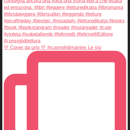
💛 Cover da urlo 💛 #icannolidimarites Le sig