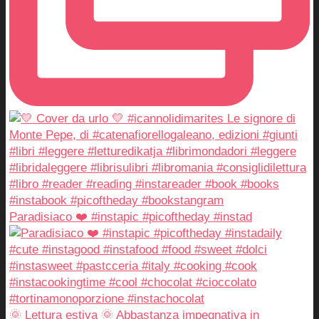
Paradisiaco ❤️ #instapic #picoftheday #instad
🌞 Lettura estiva 🌞 Abbastanza impegnativa in