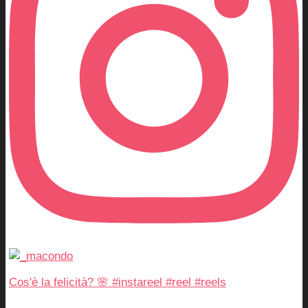
Cos'è la felicità? 🌸 #instareel #reel #reels