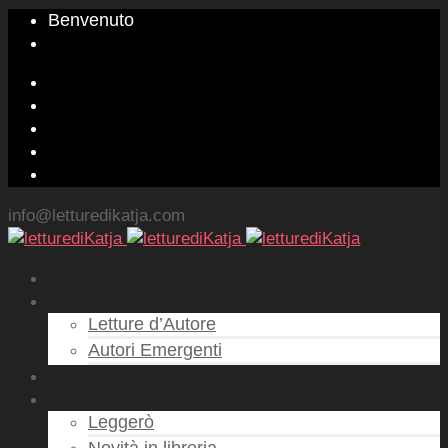
Benvenuto
info@letturedikatja.com
Homepage
Recensioni
Letture d’Autore
Autori Emergenti
Racconti brevi e estratti
Leggere
Leggerò