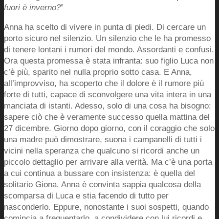
fuori è inverno?
”
Anna ha scelto di vivere in punta di piedi. Di cercare un
porto sicuro nel silenzio. Un silenzio che le ha promesso
di tenere lontani i rumori del mondo. Assordanti e confusi.
Ora questa promessa è stata infranta: suo figlio Luca non
c’è più, sparito nel nulla proprio sotto casa. E Anna,
all’improvviso, ha scoperto che il dolore è il rumore più
forte di tutti, capace di sconvolgere una vita intera in una
manciata di istanti. Adesso, solo di una cosa ha bisogno:
sapere ciò che è veramente successo quella mattina del
27 dicembre. Giorno dopo giorno, con il coraggio che solo
una madre può dimostrare, suona i campanelli di tutti i
vicini nella speranza che qualcuno si ricordi anche un
piccolo dettaglio per arrivare alla verità. Ma c’è una porta
a cui continua a bussare con insistenza: è quella del
solitario Giona. Anna è convinta sappia qualcosa della
scomparsa di Luca e stia facendo di tutto per
nasconderlo. Eppure, nonostante i suoi sospetti, quando
comincia a frequentarlo, a condividere con lui ricordi e