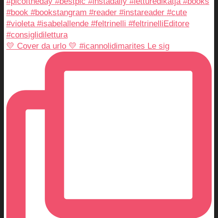
💛 Cover da urlo 💛 #icannolidimarites Le sig