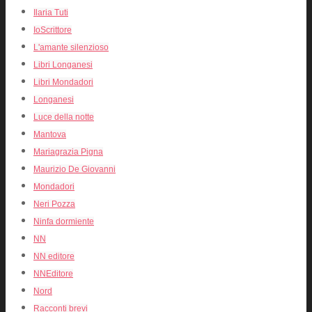
Ilaria Tuti
IoScrittore
L'amante silenzioso
Libri Longanesi
Libri Mondadori
Longanesi
Luce della notte
Mantova
Mariagrazia Pigna
Maurizio De Giovanni
Mondadori
Neri Pozza
Ninfa dormiente
NN
NN editore
NNEditore
Nord
Racconti brevi