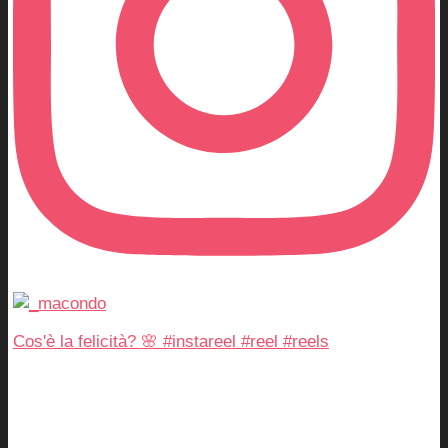
Cos'è la felicità? 🌸 #instareel #reel #reels