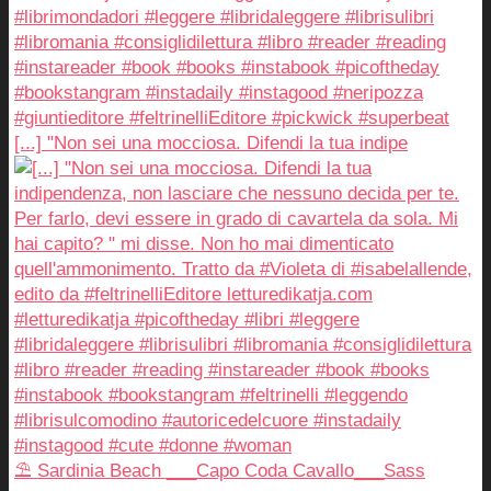
[...] "Non sei una mocciosa. Difendi la tua indipe
⛱️ Sardinia Beach ___Capo Coda Cavallo___Sass