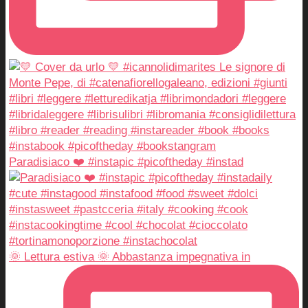
Paradisiaco ❤️ #instapic #picoftheday #instad
🌞 Lettura estiva 🌞 Abbastanza impegnativa in