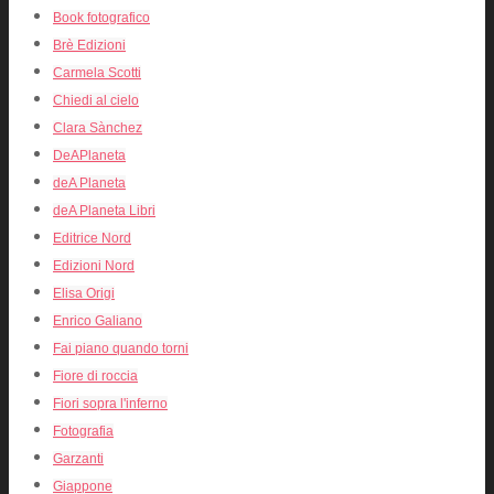
Book fotografico
Brè Edizioni
Carmela Scotti
Chiedi al cielo
Clara Sànchez
DeAPlaneta
deA Planeta
deA Planeta Libri
Editrice Nord
Edizioni Nord
Elisa Origi
Enrico Galiano
Fai piano quando torni
Fiore di roccia
Fiori sopra l'inferno
Fotografia
Garzanti
Giappone