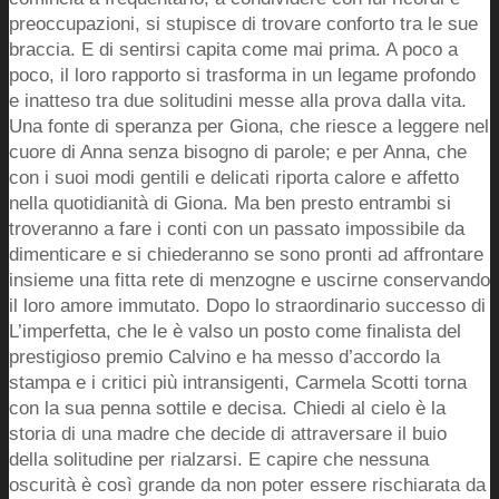
preoccupazioni, si stupisce di trovare conforto tra le sue
braccia. E di sentirsi capita come mai prima. A poco a
poco, il loro rapporto si trasforma in un legame profondo
e inatteso tra due solitudini messe alla prova dalla vita.
Una fonte di speranza per Giona, che riesce a leggere nel
cuore di Anna senza bisogno di parole; e per Anna, che
con i suoi modi gentili e delicati riporta calore e affetto
nella quotidianità di Giona. Ma ben presto entrambi si
troveranno a fare i conti con un passato impossibile da
dimenticare e si chiederanno se sono pronti ad affrontare
insieme una fitta rete di menzogne e uscirne conservando
il loro amore immutato. Dopo lo straordinario successo di
L’imperfetta, che le è valso un posto come finalista del
prestigioso premio Calvino e ha messo d’accordo la
stampa e i critici più intransigenti, Carmela Scotti torna
con la sua penna sottile e decisa. Chiedi al cielo è la
storia di una madre che decide di attraversare il buio
della solitudine per rialzarsi. E capire che nessuna
oscurità è così grande da non poter essere rischiarata da