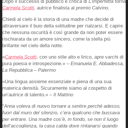
Dopo il successo di pubblico e critica di
L’imperfetta
torna
Carmela Scotti
, autrice finalista al
premio Calvino
.
Chiedi al cielo è la storia di una madre che decide di
attraversare il buio della solitudine per rialzarsi. E capire
che nessuna oscurità è così grande da non poter essere
rischiarata da un amore sincero, come la stella più
brillante nel cielo della notte.
«
Carmela Scotti
, con uno stile alto e lirico, apre varchi di
pura poesia e introspezione.» –
Emanuela E. Abbadessa,
La Repubblica – Palermo
«Una lingua assieme essenziale e piena di una sua
materica densità. Sicuramente siamo al cospetto di
un’autrice di talento.» –
Il Mattino
“
Anna voleva di nuovo tornare a sentire perché adesso,
fuori dal muro del silenzio, c’era qualcuno che bussava
per entrare. Una madre cos’è, in fondo, se non il luogo
dell’accoglienza, la casa calda dove rintanarsi quando