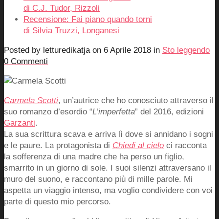
di C.J. Tudor, Rizzoli
Recensione: Fai piano quando torni
di Silvia Truzzi, Longanesi
Posted by
letturedikatja
on
6 Aprile 2018
in
Sto leggendo
0 Commenti
Carmela Scotti
, un’autrice che ho conosciuto attraverso il
suo romanzo d’esordio “
L’imperfetta
” del 2016, edizioni
Garzanti
.
La sua scrittura scava e arriva lì dove si annidano i sogni
e le paure. La protagonista di
Chiedi al cielo
ci racconta
la sofferenza di una madre che ha perso un figlio,
smarrito in un giorno di sole. I suoi silenzi attraversano il
muro del suono, e raccontano più di mille parole. Mi
aspetta un viaggio intenso, ma voglio condividere con voi
parte di questo mio percorso.