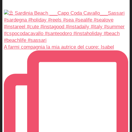
A farmi compagnia la mia autrice del cuore: Isabel