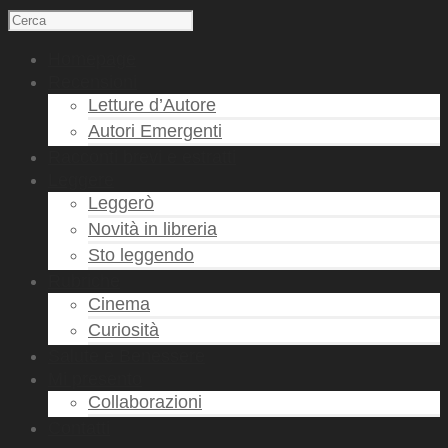
Homepage
Recensioni
Letture d’Autore
Autori Emergenti
Racconti brevi e estratti
Leggere
Leggerò
Novità in libreria
Sto leggendo
Rubriche
Cinema
Curiosità
Salute e Benessere
Mi presento
Collaborazioni
Contatti