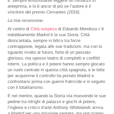
E’ sempre emozionante leggere un romanzo in
anteprima, e lo è ancor di più se l’autore è il
vincitore del premio Cervantes (2016)
.
La mia recensione
.
Al centro di
Città sospesa
di
Eduardo Mendoza
c’è
indubbiamente
Madrid è la sua Storia
. Città
disincantata, sempre in bilico tra forze
contrapposte, legata alle sue tradizioni, ma con lo
sguardo rivolto al futuro, forte di un passato
glorioso, ma spesso teatro di complotti e conflitti
interni. La politica e il potere hanno sempre giocato
un ruolo centrale in questa città spagnola, e le lotte
per acquisirne il controllo ha portato Madrid a
confrontarsi prima con guerre fratricide e in seguito
con il totalitarismo.
E nel mentre, quando la Storia sta muovendo le sue
pedine tra intrighi di palazzo e giochi di potere,
l’inglese e critico d’arte
Anthony Whitelands
arriva
a Madrid per una missione segreta, ma non troppo.