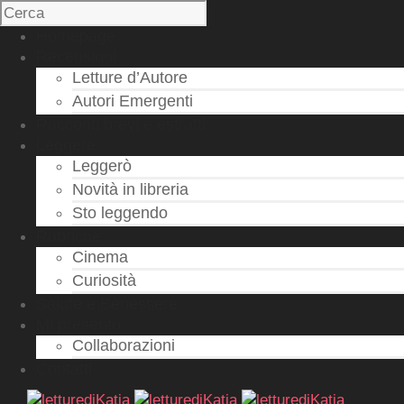
Homepage
Recensioni
Letture d’Autore
Autori Emergenti
Racconti brevi e estratti
Leggere
Leggerò
Novità in libreria
Sto leggendo
Rubriche
Cinema
Curiosità
Salute e Benessere
Mi presento
Collaborazioni
Contatti