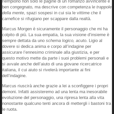
riempiono non solo le pagine di un romanzo avvincente e
ben congegnato, ma descrive con competenza l
e trappole
della mente
, spazi sospesi in cui sia le vittime che il
carnefice si rifugiano per scappare dalla realtà.
Marcus Morgen è sicuramente il personaggio che mi ha
colpito di più. La sua empatia, la sua visione d’insieme è
sempre dettata da uno
schema logico, acuto
. Ligio al
dovere si dedica anima e corpo all’indagine per
assicurare l’ennesimo criminale alla giustizia, e per
questo motivo mette da parte i suoi problemi personali e
si avvale anche dell’aiuto di una giovane ricercatrice
italiana, il cui aiuto si rivelerà importante ai fini
dell’indagine.
Marcus riuscirà anche grazie a lei a sconfiggere i propri
demoni. Infatti assisteremo ad una lenta ma inesorabile
evoluzione del personaggio, una ripresa lenta alla vita
nonostante qualcuno tenti ancora di mettergli i bastoni tra
le ruota.