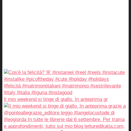
Il mio weekend si tinge di giallo. In anteprima gr