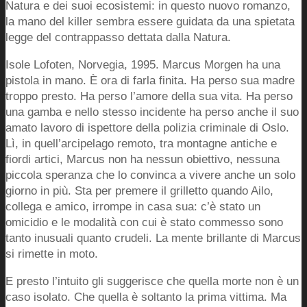
Natura e dei suoi ecosistemi: in questo nuovo romanzo,
la mano del killer sembra essere guidata da una spietata
legge del contrappasso dettata dalla Natura.
Isole Lofoten, Norvegia, 1995. Marcus Morgen ha una
pistola in mano. È ora di farla finita. Ha perso sua madre
troppo presto. Ha perso l’amore della sua vita. Ha perso
una gamba e nello stesso incidente ha perso anche il suo
amato lavoro di ispettore della polizia criminale di Oslo.
Lì, in quell’arcipelago remoto, tra montagne antiche e
fiordi artici, Marcus non ha nessun obiettivo, nessuna
piccola speranza che lo convinca a vivere anche un solo
giorno in più. Sta per premere il grilletto quando Ailo,
collega e amico, irrompe in casa sua: c’è stato un
omicidio e le modalità con cui è stato commesso sono
tanto inusuali quanto crudeli. La mente brillante di Marcus
si rimette in moto.
E presto l’intuito gli suggerisce che quella morte non è un
caso isolato. Che quella è soltanto la prima vittima. Ma