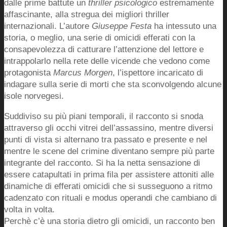
dalle prime battute un
thriller psicologico
estremamente
affascinante, alla stregua dei migliori thriller
internazionali. L’autore
Giuseppe Festa
ha intessuto una
storia, o meglio, una serie di omicidi efferati con la
consapevolezza di catturare l’attenzione del lettore e
intrappolarlo nella rete delle vicende che vedono come
protagonista
Marcus Morgen
, l’ispettore incaricato di
indagare sulla serie di morti che sta sconvolgendo alcune
isole norvegesi.
Suddiviso su più piani temporali, il racconto si snoda
attraverso gli occhi vitrei dell’assassino, mentre diversi
punti di vista si alternano tra passato e presente e nel
mentre le scene del crimine diventano sempre più parte
integrante del racconto. Si ha la netta sensazione di
essere catapultati in prima fila per assistere attoniti alle
dinamiche di efferati omicidi che si susseguono a ritmo
cadenzato con rituali e modus operandi che cambiano di
volta in volta.
Perchè c’è una storia dietro gli omicidi, un racconto ben