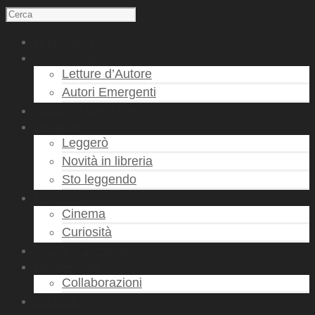
Homepage
Recensioni
Letture d’Autore
Autori Emergenti
Racconti brevi e estratti
Leggere
Leggerò
Novità in libreria
Sto leggendo
Rubriche
Cinema
Curiosità
Salute e Benessere
Mi presento
Collaborazioni
Contatti