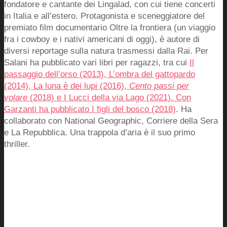
fondatore e cantante dei Lingalad, con cui tiene concerti
in Italia e all’estero. Protagonista e sceneggiatore del
premiato film documentario Oltre la frontiera (un viaggio
fra i cowboy e i nativi americani di oggi), è autore di
diversi reportage sulla natura trasmessi dalla Rai. Per
Salani ha pubblicato vari libri per ragazzi, tra cui
Il
passaggio dell’orso (2013), L’ombra del gattopardo
(2014), La luna è dei lupi (2016),
Cento passi per
volare
(2018) e I Lucci della via Lago (2021). Con
Garzanti ha pubblicato I figli del bosco (2018)
. Ha
collaborato con National Geographic, Corriere della Sera
e La Repubblica. Una trappola d’aria è il suo primo
thriller.