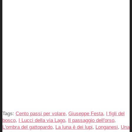
Tags:
Cento passi per volare
,
Giuseppe Festa
,
I figli del
bosco
,
I Lucci della via Lago
,
Il passaggio dell'orso
,
L'ombra del gattopardo
,
La luna è dei lupi
,
Longanesi
,
Una