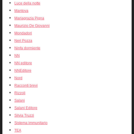
Luce della notte
Mantova
Mariagrazia Pigna
Maurizio De Giovanni
Mondadori
Neri Pozza
Ninfa dormiente
NN
NN editore
NNEditore
Nord
Racconti brevi
Rizzoli
Salani
Salani Editore
Silvia Truzzi
Sistema immunitario
TEA