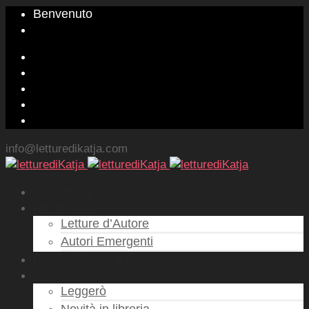
Benvenuto
info@letturedikatja.com
Homepage
Recensioni
Letture d’Autore
Autori Emergenti
Racconti brevi e estratti
Leggere
Leggerò