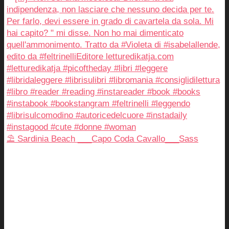
⛱️ Sardinia Beach ___Capo Coda Cavallo___Sass