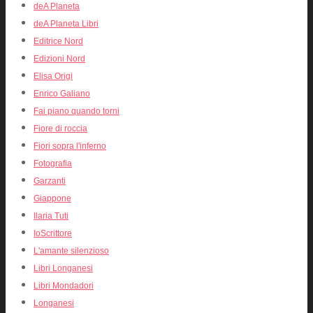
deA Planeta
deA Planeta Libri
Editrice Nord
Edizioni Nord
Elisa Origi
Enrico Galiano
Fai piano quando torni
Fiore di roccia
Fiori sopra l'inferno
Fotografia
Garzanti
Giappone
Ilaria Tuti
IoScrittore
L'amante silenzioso
Libri Longanesi
Libri Mondadori
Longanesi